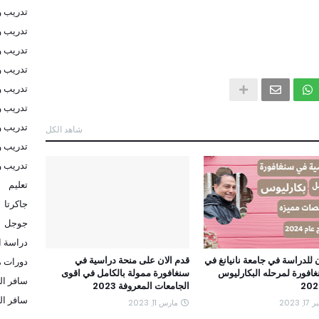
تدريب و
تدريب 
تدريب و
تدريب و
تدريب و
تدريب و
تدريب و
شاهد الكل
تدريب و
تدريب 
تعليم
جاكرتا
جوجل
دراسة ا
 للدراسة في جامعة نانيانغ في
قدم الان على منحة دراسية في
دورات م
غافورة لمرحله البكارليوس
سنغافورة ممولة بالكامل في اقوى
سافر الى
الجامعات المعروفة 2023
سافر ال
 2023
مارس 11, 2023