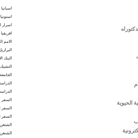
اسبانيا
استونيا
اسرار ا
دكتوراه
افريقيا
الامم ال
البرازيل
البنك ا
التشيك
الجامعة 
الدراسة
م
الدراسة 
السفر
ة الحيوية
السفر ا
السفر ا
ب
الشتغن
كترونية
الشنغن