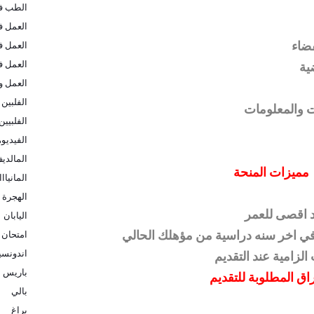
الطب في
العمل ف
فضاء
العمل ف
العمل ف
ضية
العمل و
الفلبين
ت والمعلومات
الفلبيين
الفيديو
المالدي
مميزات المنحة
المانيااا
الهجرة ا
د اقصى للعمر
اليابان
 في اخر سنه دراسية من مؤهلك الحالي
امتحان 
اندونسيا
الزامية عند التقديم
باريس
راق المطلوبة للتقديم
بالي
براغ