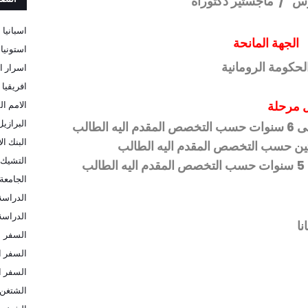
وس
/
ماجستير دكتوراه
اسبانيا
الجهة المانحة
استونيا
لحكومة الرومانية
اسرار ا
افريقيا
ل مرحلة
الامم ال
البرازيل
البنك ا
تين حسب التخصص المقدم اليه الطالب
التشيك
الجامعة 
الدراسة
الدراسة 
نا
السفر
السفر ا
السفر ا
الشتغن