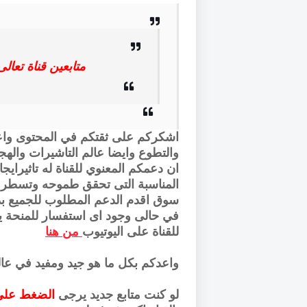
متابعين قناة تعالى ن
اشكركم على ثقتكم في المحتوى واعد
والتطوع وايضا عالم التاشيرات واله
ان دعمكم المعنوي للقناة له تاثيراي
المناسبة التى تحقق طموحه وتسطر ل
سوق اقدم الدعم المطلوب للجميع بد
في حالى وجود اى استفسار للمنحة ي
للقناة على اليوتيوب
من هنا
واعدكم بكل ما هو جيد ومفيد في عال
لو كنت متابع جديد يرجى
الضغط على 