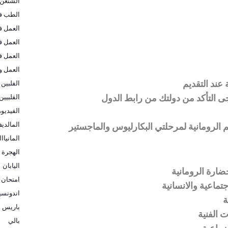
الشنغن
الطب في
العمل ف
العمل ف
العمل ف
العمل و
 عند التقديم
الفلبين
ى التأكد من دولتك من رابط الدول
الفلبيين
الفيديو
المالدي
م الرومانية لمرحلتي البكارليوس والماجستير
المانيااا
الهجرة ا
اليابان
حضارة الرومانية
امتحان 
جتماعية والانسانية
اندونسيا
ة
باريس
ت الفنية
بالي