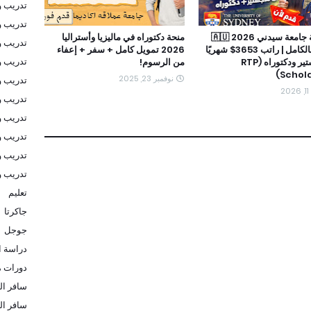
تدريب و
تدريب و
🚨 منحة جامعة سيدني 2026 🇦🇺
منحة دكتوراه في ماليزيا وأستراليا
تدريب 
ممولة بالكامل | راتب 3653$ شهريًا
2026 تمويل كامل + سفر + إعفاء
تدريب و
+ ماجستير ودكتوراه (RTP
من الرسوم!
Schola
نوفمبر 23, 2025
تدريب و
2
تدريب و
تدريب و
تدريب و
تدريب و
تدريب 
تعليم
جاكرتا
جوجل
دراسة ا
دورات م
سافر الى
سافر ال