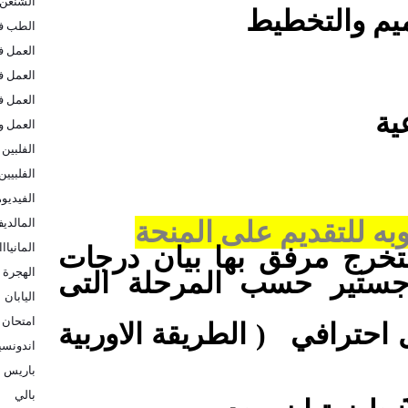
الشنغن
ميم والتخطيط
الطب في
العمل ف
العمل ف
العمل ف
ية
العمل و
الفلبين
الفلبيين
الفيديو
المالدي
وبه للتقديم على المنحة
المانيااا
خرج مرفق بها بيان درجات
الهجرة ا
اجستير حسب المرحلة التى
اليابان
امتحان 
 احترافي
( الطريقة الاوربية
اندونسيا
باريس
بالي