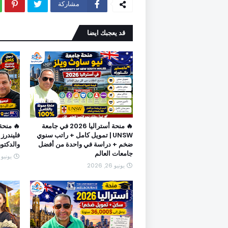
مشاركة
قد يعجبك ايضا
🔥 منحة أستراليا 2026 في جامعة
UNSW | تمويل كامل + راتب سنوي
فليندرز 
ضخم + دراسة في واحدة من أفضل
والدكتو
جامعات العالم
يونيو 05, 2026
يونيو 26, 2026