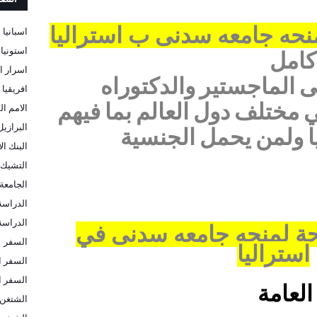
نحه جامعه سدنى ب استراليا
اسبانيا
استونيا
كامل
اسرار ا
 الماجستير والدكتوراه
افريقيا
 مختلف دول العالم بما فيهم
الامم ال
البرازيل
ا ولمن يحمل الجنسية
البنك ا
التشيك
الجامعة 
الدراسة
الدراسة 
ة لمنحه جامعه سدنى في
السفر
استراليا
السفر ا
السفر ا
لعامة
الشتغن