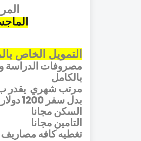
المرح
الماجس
التمويل الخاص بال
مصروفات الدراسة وا
بالكامل
مرتب شهري
يقدر ب 2970 دولار است
بدل سفر 1200 دولار استرالي
السكن مجانا
التامين مجانا
تغطيه كافه مصاريف 