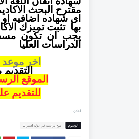
شهادة اتقان اللغة ال
مقترح البحث الاكادي
اى شهاده اضافيه او
بها
تثبت تميزك الاكا
يجب ان تكون مسج
الدراسات العليا
اخر موعد ل
التقديم 
الموقع الرس
للتقديم عل
اعلان
الوسوم
منح دراسية في دولة استراليا