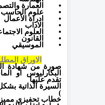
•
العمارة والتص
•
علوم الحاسب
•
ادراة الأعمال
•
الاداب
•
العلوم الاجتماع
•
القانون
•
الموسيقي
الاوراق المطل
صورة من شهادة الت
البكارليوس او الم
تقدم عليها
السيرة الذاتية بشكل
)
خطاب تحفيزي مميز