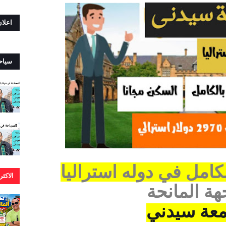
اعلا
سياح
كامل في دوله استراليا
الاكث
هة المانحة
عة سيدني