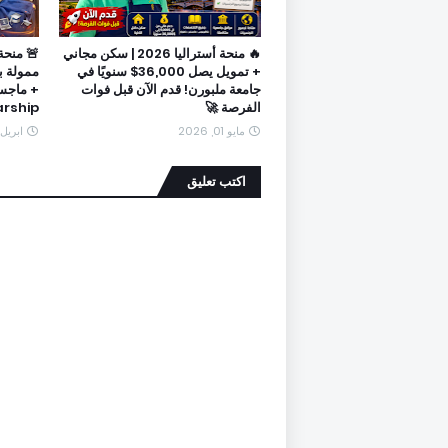
🔥 منحة أستراليا 2026 | سكن مجاني
+ تمويل يصل 36,000$ سنويًا في
جامعة ملبورن! قدم الآن قبل فوات
الفرصة 🚀
rship)
مايو 01, 2026
ابريل 11, 026
اكتب تعليق