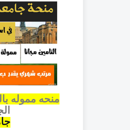
منحه مموله بال
الج
جام