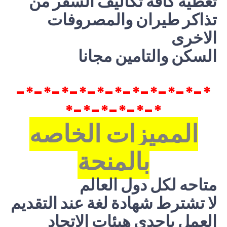
تغطيه كافه تكاليف السفر من
تذاكر طيران والمصروفات
الاخرى
السكن والتامين مجانا
*-*-*-*-*-*-*-*-*-*-*-
*-*-*-*-*-*
المميزات الخاصه
بالمنحة
متاحه لكل دول العالم
لا تشترط شهادة لغة عند التقديم
العمل باحدى هيئات الاتحاد