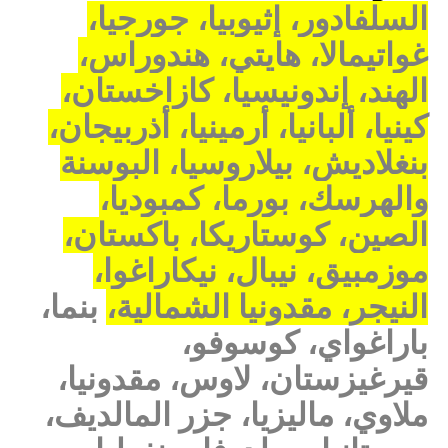
السلفادور، إثيوبيا، جورجيا،
غواتيمالا، هايتي، هندوراس،
الهند، إندونيسيا، كازاخستان،
كينيا، ألبانيا، أرمينيا، أذربيجان،
بنغلاديش، بيلاروسيا، البوسنة
والهرسك، بورما، كمبوديا،
الصين، كوستاريكا، باكستان،
موزمبيق، نيبال، نيكاراغوا،
النيجر، مقدونيا الشمالية،
بنما،
باراغواي، كوسوفو،
قيرغيزستان، لاوس، مقدونيا،
ملاوي، ماليزيا، جزر المالديف،