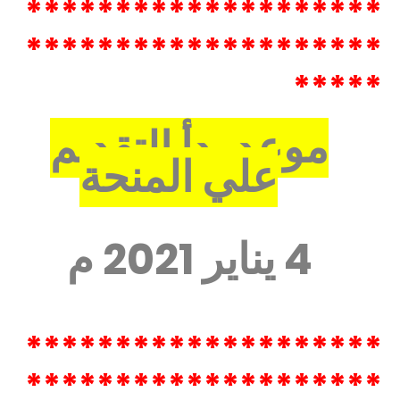
********************
********************
*****
موعد بدأ التقديم
علي المنحة
4 يناير 2021 م
********************
********************