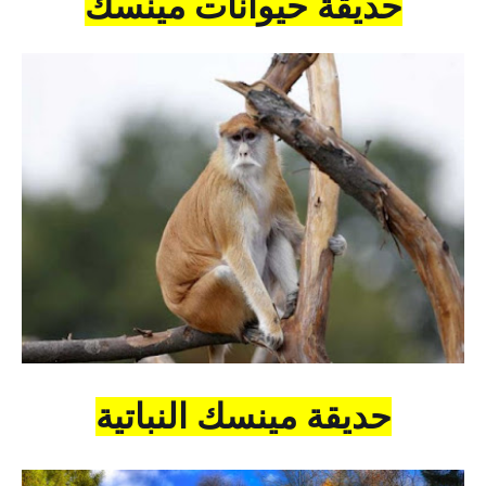
حديقة حيوانات مينسك
حديقة مينسك النباتية