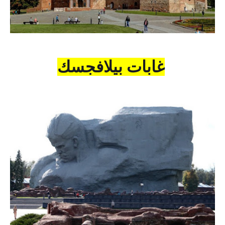
غابات بيلافجسك