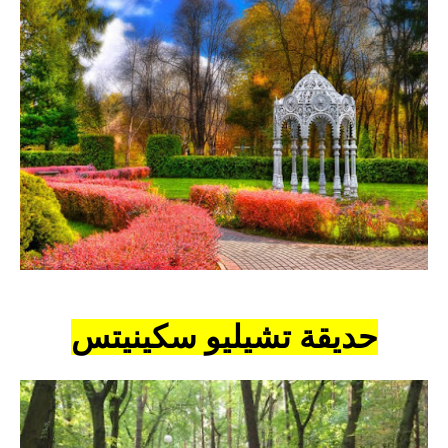
حديقة تشيليو سكينيتس