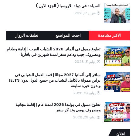
السياحة في دولة بلاروسيا ( الجزء الاول )
فبراير 12, 2021
الاكثر مشاهدة
احدث المواضيع
تعليقات الزوار
تطوع ممول في ألمانيا 2026 للشباب العرب | إقامة وطعام
ومصروف جيب ودعم سفر لمدة شهرين في بافاريا
يوليو 31, 2026
سافر إلى ألمانيا 2027 مجانًا | قمة العمل الشبابي في
برلين ممولة بالكامل للشباب من جميع الدول بدون IELTS
وبدون خبرة سابقة
يوليو 24, 2026
تطوع ممول في بولندا 2026 لمدة عام | إقامة مجانية
ومصروف يومي وتذاكر سفر
يوليو 29, 2026
اعلان