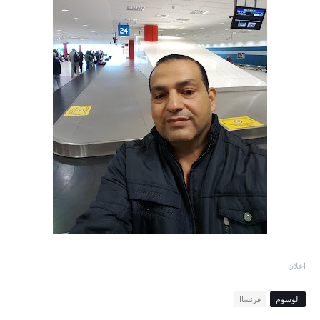
اعلان
الوسوم
فرنساا