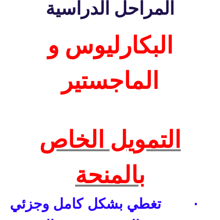
المراحل الدراسية
البكارليوس و
الماجستير
التمويل الخاص
بالمنحة
·
تغطي بشكل كامل وجزئي