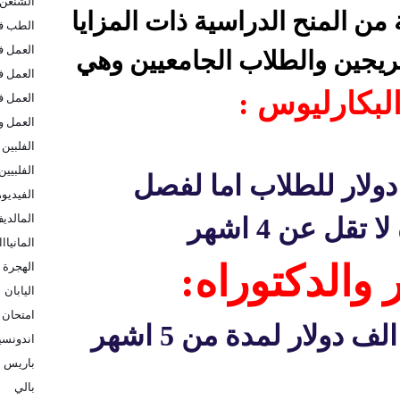
الشنغن
ن المنح الدراسية ذات المزايا
الطب في
العمل ف
خريجين والطلاب الجامعيين وهي
العمل ف
البكارليوس :
العمل ف
العمل و
الفلبين
الفلبيين
نحة تقدر ب 10200 دولار للطلاب اما لفصل
الفيديو
المالدي
قل عن 4 اشهر
المانيااا
ر والدكتوراه:
الهجرة ا
اليابان
امتحان 
منحه تقدر ب 12700 الف دولار لمدة من 5 اشهر
اندونسيا
باريس
بالي