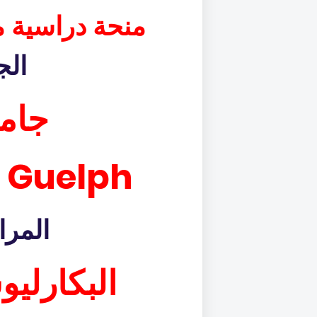
منحة دراسية م
الج
جام
f Guelph
المرا
البكارلي