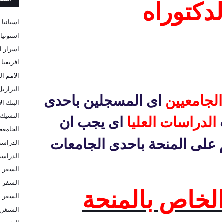
لدكتوراه
اسبانيا
استونيا
اسرار ا
افريقيا
الامم ال
البرازيل
الجامعيين
اى المسجلين باحدى
البنك ا
التشيك
الدراسات العليا
اى يجب ان
الجامعة 
م على المنحة باحدى الجامعات
الدراسة
الدراسة 
السفر
السفر ا
الخاص بالمنحة
السفر ا
الشتغن