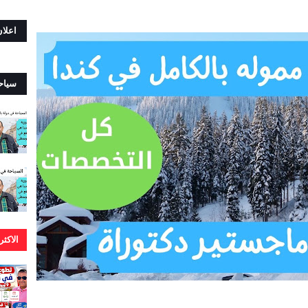
اعلا
سياح
الاكث