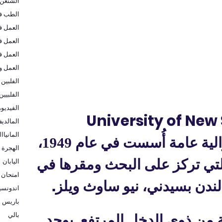
الشنغن
الطب في
العمل ف
العمل ف
العمل ف
العمل و
الفلبين
الفلبيين
الفيديو
University of New
المالدي
المانيااا
لية
عامة
أُسست في عام 1949،
الهجرة ا
تي تركز على البحث ومقرها في
اليابان
امتحان 
.
لندن
بسيدني،
نيو ساوث ويلز
اندونسيا
باريس
بالي
من ذوي الدخل المرتفع. يوجد