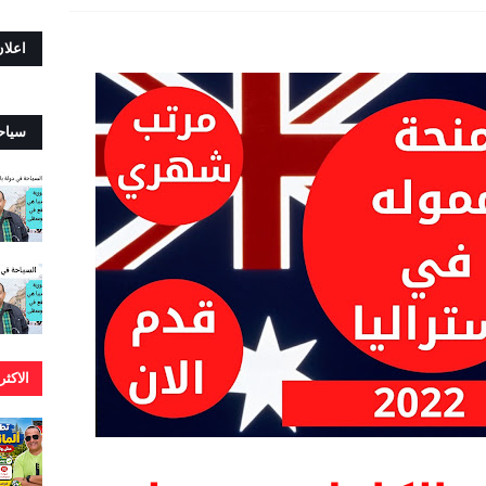
اعلا
سياح
الاكث