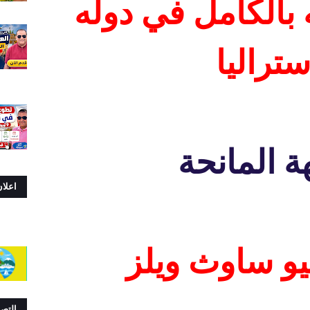
بالكامل في دوله
ستراليا
ة المانحة
اعلا
يو ساوث ويلز
التص