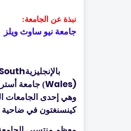
نبذة عن الجامعة:
جامعة نيو ساوث ويلز
 South
بالإنجليزية
Wales)
‏) جامعة
أسترا
وهي إحدى الجامعات ال
كينسنغتون في ضاحية 
معظم منتسبي الجامعة 