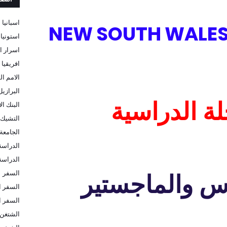
اسبانيا
NEW SOUTH WALES
استونيا
اسرار ا
افريقيا
الامم ال
البرازيل
ة الدراسية
البنك ا
التشيك
الجامعة 
الدراسة
الدراسة 
السفر
وس والماجستير
السفر ا
السفر ا
الشتغن