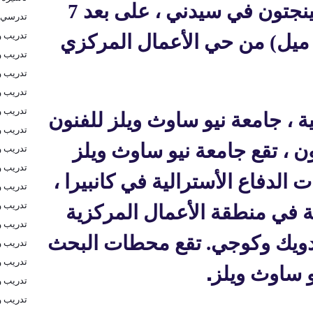
فدانًا) في ضاحية كينسينجتون في سيدني ، على بعد 7
تدرسي 
تدريب و
يلومترات (حوالي 4.3 ميل) من حي الأعمال المركزي
تدريب و
تدريب و
تدريب 
تدريب و
ية ، جامعة نيو ساوث ويلز للفنون
تدريب و
ن ، تقع جامعة نيو ساوث ويلز
تدريب و
تدريب و
ت الدفاع الأسترالية في كانبيرا ،
تدريب و
تدريب و
ة في منطقة الأعمال المركزية
تدريب و
دويك وكوجي. تقع محطات البحث
تدريب و
تدريب و
.
و ساوث ويلز
تدريب و
تدريب و