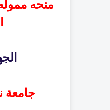
منحه مموله 
ا
الجه
جامعة ن