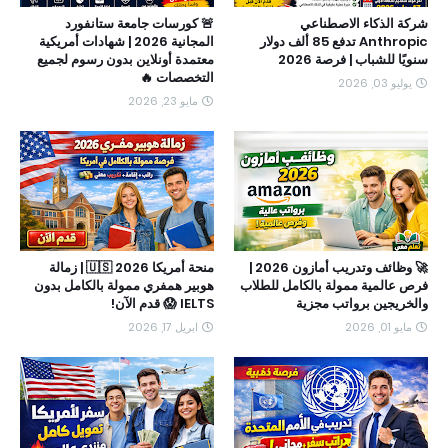
شركة الذكاء الاصطناعي
🚨 كورسات جامعة ستانفورد
Anthropic تدفع 85 ألف دولار
المجانية 2026 | شهادات أمريكية
سنويًا للشباب | فرصة 2026
معتمدة أونلاين بدون رسوم لجميع
التخصصات 🔥
يوليو 03, 2026
مايو 23, 2026
🚀 وظائف وتدريب أمازون 2026 |
منحة أمريكا 2026 🇺🇸 | زمالة
فرص عالمية ممولة بالكامل للطلاب
هوبير همفري ممولة بالكامل بدون
والخريجين برواتب مجزية
IELTS 😱 قدم الآن!
مايو 01, 2026
ابريل 17, 2026