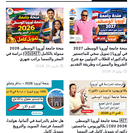
منحة جامعة أوروبا الوسطى 2027
منحة جامعة أوروبا الوسطى 2026
في أوروبا | تمويل سخي للماجستير
ممولة بالكامل 🇭🇺🇦🇹 | دراسة في
والدكتوراه للطلاب الدوليين مع شرح
المجر والنمسا براتب شهري
الشروط والمميزات وطريقة التقديم
مارس 23, 2026
يوليو 31, 2026
🇦🇹 منحة جامعة أوروبا الوسطى
هل تحلم بالدراسة في ألمانيا، هولندا،
CEU 2026 | بكالوريوس، ماجستير،
النمسا، فرنسا، السويد، والنرويج
دكتوراه بتمويل كامل في النمسا
بتمويل كامل