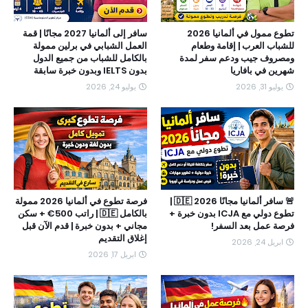
تطوع ممول في ألمانيا 2026
سافر إلى ألمانيا 2027 مجانًا | قمة
للشباب العرب | إقامة وطعام
العمل الشبابي في برلين ممولة
ومصروف جيب ودعم سفر لمدة
بالكامل للشباب من جميع الدول
شهرين في بافاريا
بدون IELTS وبدون خبرة سابقة
يوليو 31, 2026
يوليو 24, 2026
🚨 سافر ألمانيا مجانًا 2026 🇩🇪 |
فرصة تطوع في ألمانيا 2026 ممولة
تطوع دولي مع ICJA بدون خبرة +
بالكامل 🇩🇪 | راتب 500€ + سكن
فرصة عمل بعد السفر!
مجاني + بدون خبرة | قدم الآن قبل
إغلاق التقديم
ابريل 24, 2026
ابريل 17, 2026