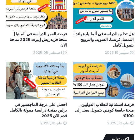
هل تحلم بالدراسة في ألمانيا، هولندا،
فرصة العمر للدراسة في ألمانيا |
النمسا، فرنسا، السويد، والنرويج
منحة فريدريش إيبرت 2025 متاحة
بتمويل كامل
الان
سبتمبر 19, 2025
اغسطس 05, 2025
فرصة استثنائية للطلاب الدوليين..
احصل على درجة الماجستير في
منحة جامعة كوهني بتمويل يصل إلى
برلين بمنحة دراسية ممولة بالكامل
100%
قدم الان 2025
مايو 30, 2025
مايو 30, 2025
اكتب تعليق