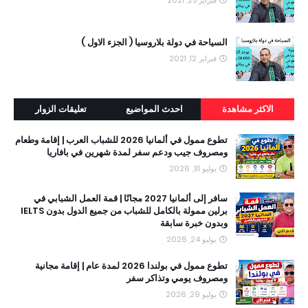
السياحة في دولة بلاروسيا ( الجزء الاول )
فبراير 12, 2021
الاكثر مشاهدة
احدث المواضيع
تعليقات الزوار
تطوع ممول في ألمانيا 2026 للشباب العرب | إقامة وطعام
ومصروف جيب ودعم سفر لمدة شهرين في بافاريا
يوليو 31, 2026
سافر إلى ألمانيا 2027 مجانًا | قمة العمل الشبابي في
برلين ممولة بالكامل للشباب من جميع الدول بدون IELTS
وبدون خبرة سابقة
يوليو 24, 2026
تطوع ممول في بولندا 2026 لمدة عام | إقامة مجانية
ومصروف يومي وتذاكر سفر
يوليو 29, 2026