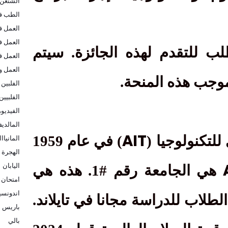
الشنغن
الطب في
العمل ف
العمل ف
ب للتقدم لهذه الجائزة. سيتم
العمل ف
العمل و
موجب هذه المنحة.
الفلبين
الفلبيين
الفيديو
المالدي
AIT
لتكنولوجيا (
) في عام 1959
المانيااا
الهجرة ا
اليابان
هي الجامعة رقم #1. هذه هي
امتحان 
اندونسيا
لطلاب للدراسة مجانا في تايلاند.
باريس
بالي