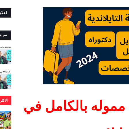
اعلا
سياح
الاكث
مموله بالكامل في