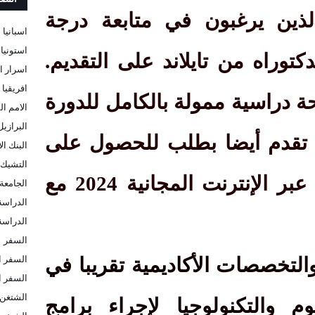
لذين يرغبون في متابعة درجة
اسبانيا
استونيا
كتوراه من تايلاند على التقديم.
اسرار ا
افريقيا
ة دراسية ممولة بالكامل للدورة
الامم ال
البرازيل
لأكاديمية 2024-2025. تقدم أيضا بطلب للحصول على
البنك ا
التشيك
دورات جامعة ماريلاند عبر الإنترنت المجانية 2024 مع
الجامعة 
الدراسة
الدراسة 
السفر
السفر ا
التخصصات الأكاديمية تقريبا في
السفر ا
الشتغن
م والتكنولوجيا لإجراء برامج