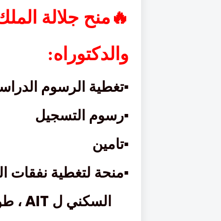
🔥
منح جلالة الملك
والدكتوراه:
▪
تغطية الرسوم الدراسي
▪
رسوم التسجيل
▪
تامين
▪
منحة لتغطية نفقات ا
AIT
السكني ل
، طو