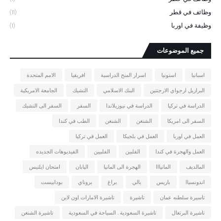
وظائف في قطر
(11)
وظيفة في اوربا
(1)
جميع الموضوعات
اسبانيا
استونيا
اسرار المنح الدراسية
افريقيا
الامم المتحدة
البرازيل ارجواي الارجنتين
البنك الاسلامي
التشيك
الجامعة الامريكية
الدراسة في تركيا
الدراسة في نيوزيلاندا
السفر
السفر الى التشيك
السفر الى امريكا
الشتغن
الشنغن
الطب في كندا
العمل في اوربا
العمل في بلجيكا
العمل في تركيا
العمل والهجرة في كندا
الفلبين
الفلبيين
الفيديوهات الجديده
المالديف
المانيااا
الهجرة الى المانيا
اليابان
امتحان ايلتيس
اندونسياا
باريس
بالي
براغ
بروناي
بودابيست
تاسيرة سلطنه عمان
تاشيرة
تاشيرة الامارات اون لاين
تاشيرة البرتغال
تاشيرة السعودية . السياحة في السعودية
تاشيرة الشنغن