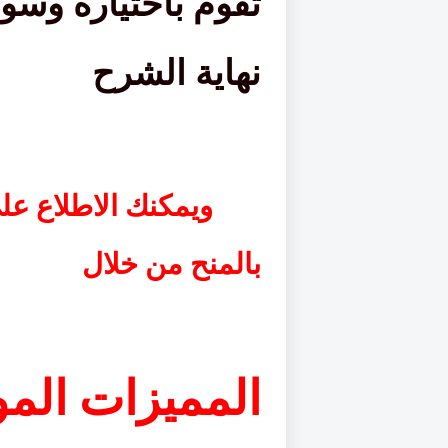
تقوم باختياره وس
نهاية الشرح
ويمكنك الاطلاع عل
بالمنح م
المميزات ال