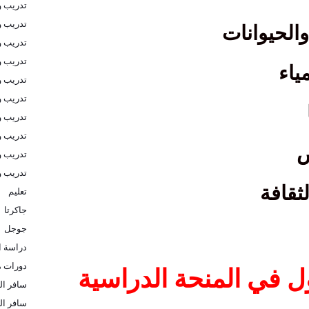
تدريب و
تدريب و
والحيوانات
تدريب 
تدريب و
ياء
تدريب و
تدريب و
تدريب و
تدريب و
ض
تدريب و
تدريب 
لثقافة
تعليم
جاكرتا
جوجل
دراسة ا
دورات م
في المنحة الدراسية
سافر الى
سافر ال