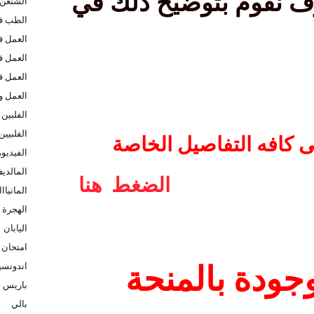
وف نقوم بتوضيح ذلك في
الشنغن
الطب في
العمل ف
العمل ف
العمل ف
العمل و
الفلبين
الفلبيين
ى كافه التفاصيل الخاصة
الفيديو
المالدي
ن خلال
الضغط هنا
المانيااا
الهجرة ا
اليابان
امتحان 
اندونسيا
موجودة بالمنحة
باريس
بالي