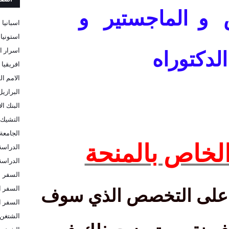
س و الماجستير و
اسبانيا
استونيا
اسرار ا
دكتوراه
افريقيا
الامم ال
البرازيل
البنك ا
التشيك
الجامعة 
الخاص بالمنحة
الدراسة
الدراسة 
السفر
السفر ا
ه على التخصص الذي سوف
السفر ا
الشتغن