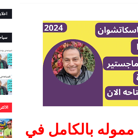
اعلا
سياح
الاكث
مموله بالكامل في