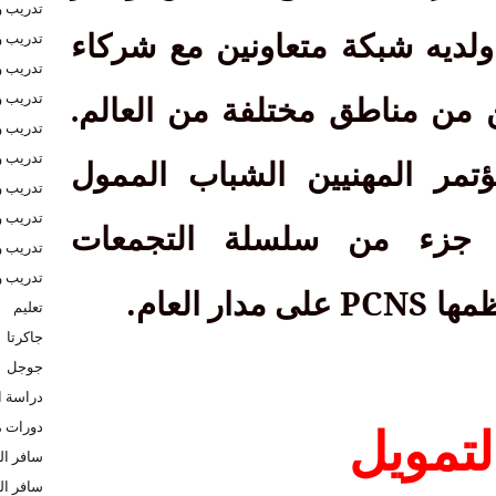
تدريب و
تدريب و
 ولديه شبكة متعاونين مع شركاء
تدريب 
تدريب و
 من مناطق مختلفة من العالم.
تدريب و
تدريب و
ؤتمر المهنيين الشباب الممول
تدريب و
تدريب و
و جزء من سلسلة التجمعات
تدريب و
تدريب 
.
PCNS
ظمها
على مدار العام
تعليم
جاكرتا
جوجل
دراسة ا
دورات م
لتمويل
سافر الى
سافر ال