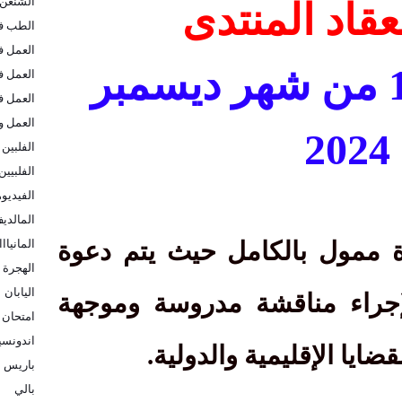
الشنغن
عقاد المنتدى
الطب في
العمل ف
من 8 الى 16 من شهر ديسمبر
العمل ف
العمل ف
العمل و
2024
الفلبين
الفلبيين
الفيديو
المالدي
المانيااا
ة ممول بالكامل حيث يتم دعوة
الهجرة ا
اليابان
لإجراء مناقشة مدروسة وموجهة
امتحان 
اندونسيا
ضايا الإقليمية والدولية.
باريس
بالي