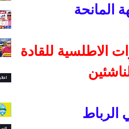
ة المانحة
ات الاطلسية للقادة
لناشئين
اعلا
 الرباط
التص