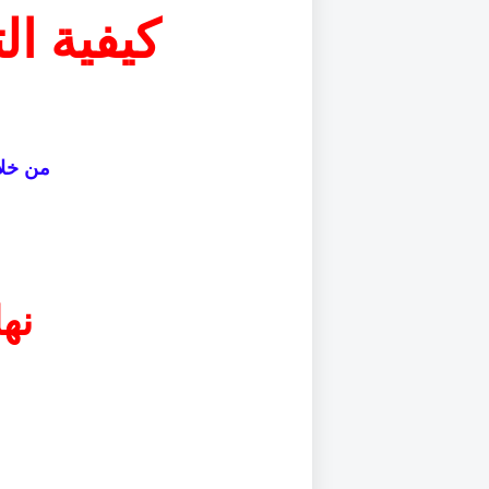
كيفية ال
من خلا
نها