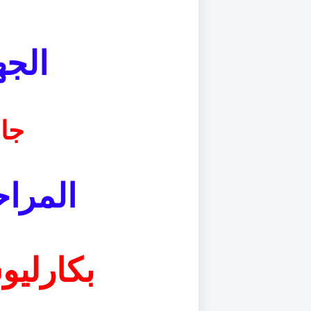
ا
الجه
جا
المراح
بكارلي