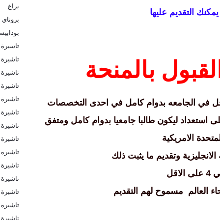
براغ
مكنك التقديم عليها
بروناي
بودابي
تاسيرة 
تاشيرة
قبول بالمنحة
تاشيرة ا
تاشيرة ا
تاشيرة 
ل في الجامعه بدوام كامل في احدى التخصصات
تاشيرة 
 استعداد ليكون طالبا جامعيا بدوام كامل ومتفق
تاشيرة 
لمتحدة الامريكية
تاشيرة 
تاشيرة 
الانجليزية وتقديم ما يثبت ذلك
تاشيرة 
اقل
تاشيرة ب
ء العالم
مسموح لهم التقديم
تاشيرة ب
تاشيرة ف
تاشيرة ك