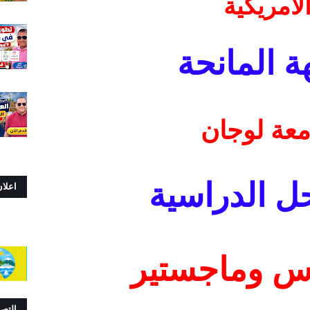
لامريكية
ة المانحة
معة لوجان
ل الدراسية
اعلا
وس وماجستير
التص