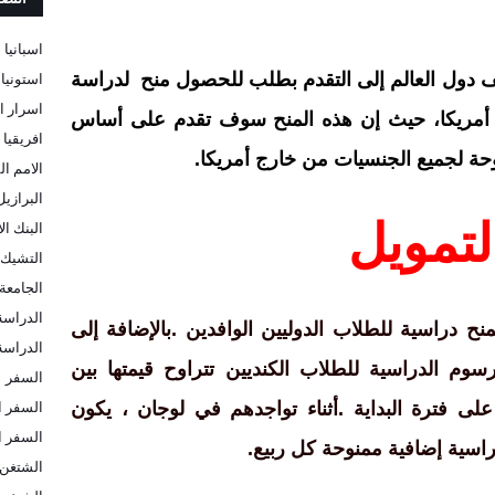
اسبانيا
استونيا
 دول العالم إلى التقدم بطلب للحصول منح
لدراسة
اسرار ا
أمريكا، حيث إن هذه المنح سوف تقدم على أساس
افريقيا
حة لجميع الجنسيات من خارج أمريكا.
الامم ال
البرازيل
لتمويل
البنك ا
التشيك
الجامعة 
الدراسة
.
بالإضافة إلى
الدراسة 
رسوم الدراسية للطلاب الكنديين تتراوح قيمتها بين
السفر
السفر ا
.
أثناء تواجدهم في لوجان ، يكون
السفر ا
اسية إضافية ممنوحة كل ربيع
.
الشتغن