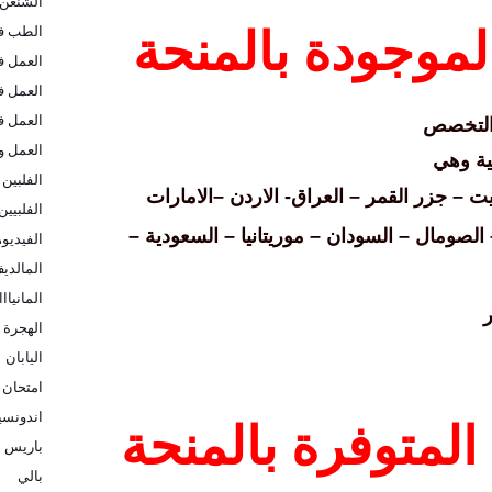
الشنغن
الطب في
لموجودة بالمنحة
العمل ف
العمل ف
العمل ف
التخصص
العمل و
بية وهي
الفلبين
يت
–
جزر القمر
–
العراق- الاردن
–
الامارات
الفلبيين
الصومال
–
السودان
–
موريتانيا
–
السعودية
–
الفيديو
المالدي
المانيااا
ر
الهجرة ا
اليابان
امتحان 
اندونسيا
لمتوفرة بالمنحة
باريس
بالي