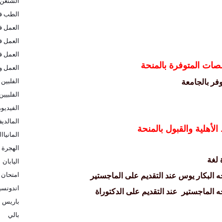
الشنغن
الطب في
العمل ف
العمل ف
العمل ف
صات المتوفرة بالمنحة
العمل و
الفلبين
فر بالجامعة
الفلبيين
الفيديو
المالدي
أهلية والقبول بالمنحة
المانيااا
الهجرة ا
 لغة
اليابان
امتحان 
البكار يوس عند التقديم على الماجستير
اندونسيا
ه الماجستير
عند التقديم على الدكتوراة
باريس
بالي