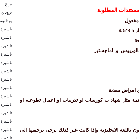
براغ
مستندات المطلوبة
بروناي
بودابي
مفعول
تاسيرة 
4.5
تاشيرة
حة
تاشيرة ا
الوريوس
او الماجستير
تاشيرة ا
تاشيرة 
تاشيرة 
تاشيرة 
تاشيرة 
ي امراض معدية
تاشيرة 
مة مثل شهادات كورسات او تدريبات او اعمال تطوعيه او
تاشيرة 
تاشيرة ب
تاشيرة ب
تاشيرة ف
ن باللغة الانجليزية واذا كانت غير كذلك يرجى ترجمتها الى
تاشيرة ك