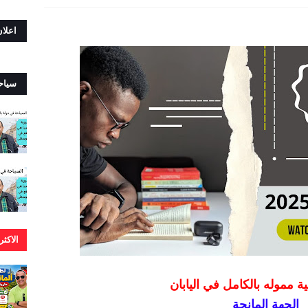
اعلا
سياح
الاكث
 مموله بالكامل في اليابان
الجهة المانحة