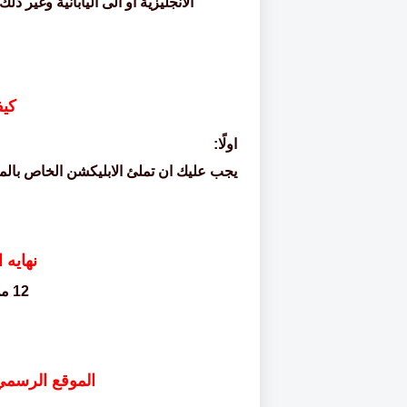
الانجليزية او الى اليابانية وغير ذلك
كيف
اولًا:
يجب عليك ان تملئ الابليكشن
الخاص بالمن
نهايه ا
12
من
الموقع الرسمي