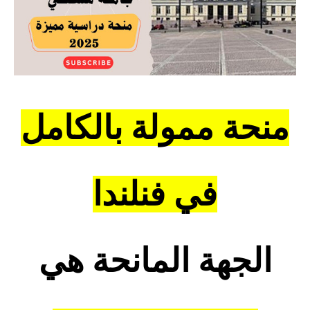
منحة ممولة بالكامل
في فنلندا
الجهة المانحة هي