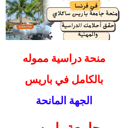
منحة دراسية مموله
بالكامل في باريس
الجهة المانحة