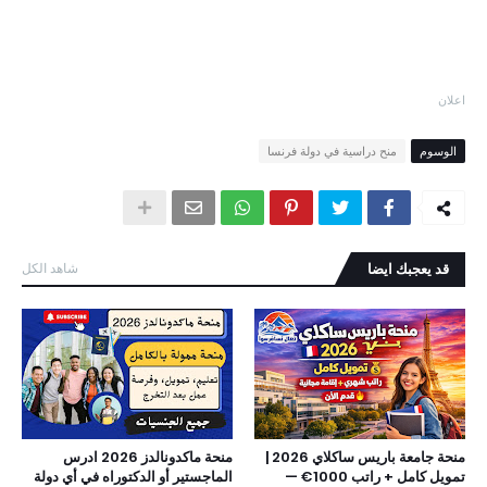
اعلان
الوسوم
منح دراسية في دولة فرنسا
قد يعجبك ايضا
شاهد الكل
منحة جامعة باريس ساكلاي 2026 |
منحة ماكدونالدز 2026 ادرس
تمويل كامل + راتب 1000€ —
الماجستير أو الدكتوراه في أي دولة