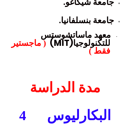
جامعة شيكاغو
.
جامعة بنسلفانيا
.
معهد ماساتشوستس
·
(MIT)
للتكنولوجيا
( ماجستير
فقط )
مدة الدراسة
البكارليوس
4