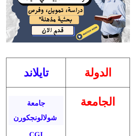
الدولة
تايلاند
الجامعة
جامعة
شولالونجكورن
CGI