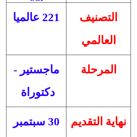
التصنيف
221 عالميا
العالمي
المرحلة
ماجستير -
دكتوراة
نهاية التقديم
30 سبتمبر