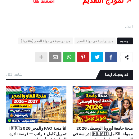
📌 نموذج التقديم
اضغط هنا
اعلان
الوسوم
منح دراسية في دولة المجر
منح دراسية في دولة المجر (هنغاريا )
قد يعجبك ايضا
شاهد الكل
منحة جامعة أوروبا الوسطى 2026
🚨 منحة FAO والمجر 2026 🇭🇺 |
ممولة بالكامل 🇭🇺🇦🇹 | دراسة في
تمويل كامل + راتب — فرصة نادرة