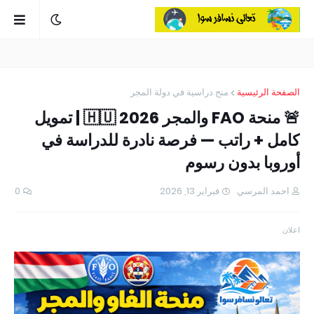
الصفحة الرئيسية
منح دراسية في دولة المجر
🚨 منحة FAO والمجر 2026 🇭🇺 | تمويل
كامل + راتب — فرصة نادرة للدراسة في
أوروبا بدون رسوم
احمد المرسي
فبراير 13, 2026
0
اعلان