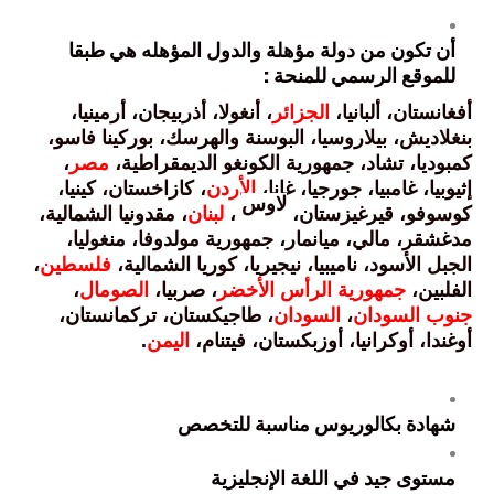
أن تكون من دولة مؤهلة والدول المؤهله هي طبقا
للموقع الرسمي للمنحة :
أفغانستان، ألبانيا،
الجزائر
، أنغولا، أذربيجان، أرمينيا،
بنغلاديش، بيلاروسيا، البوسنة والهرسك، بوركينا فاسو،
كمبوديا، تشاد، جمهورية الكونغو الديمقراطية،
مصر
،
إثيوبيا، غامبيا، جورجيا، غانا،
الأردن
، كازاخستان، كينيا،
لاوس
كوسوفو، قيرغيزستان،
،
لبنان
، مقدونيا الشمالية،
مدغشقر، مالي، ميانمار، جمهورية مولدوفا، منغوليا،
الجبل الأسود، ناميبيا، نيجيريا، كوريا الشمالية،
فلسطين
،
الفلبين،
جمهورية الرأس الأخضر
، صربيا،
الصومال
،
جنوب السودان
،
السودان
، طاجيكستان، تركمانستان،
أوغندا، أوكرانيا، أوزبكستان، فيتنام،
اليمن
.
شهادة بكالوريوس مناسبة للتخصص
مستوى جيد في اللغة الإنجليزية