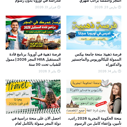
المجر والنمسا براتب شهري
للدراسة في أوروبا بدون رسوم
مارس 23, 2026
فبراير 13, 2026
فرصة ذهبية: منحة جامعة بيكس
فرصة ذهبية في أوروبا: برنامج قادة
الممولة للبكالوريوس والماجستير
المستقبل HIIA المجر 2026 | ممول
والدكتوراه
للشباب تحت 30 سنة
يناير 14, 2026
يناير 11, 2026
منحة الحكومة المجرية 2026 راتب،
احصل الان على منحة دراسية في
تأمين، وإعفاء كامل من الرسوم
دولة المجر ممولة بالكامل لعام