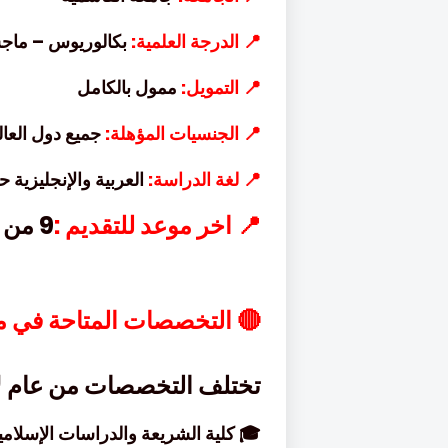
لوريوس – ماجستير
📍 الدرجة العلمية:
ممول بالكامل
📍 التمويل:
ميع دول العالم
📍 الجنسيات المؤهلة:
نجليزية حسب التخصص
📍 لغة الدراسة:
9 من شهر يوليو 2026
📍 اخر موعد للتقديم :
احة في مرحلة البكالوريوس
م لآخر، ومن أبرز الكليات:
 كلية الشريعة والدراسات الإسلامية