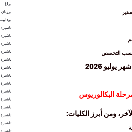
براغ
بكا
بروناي
دابيست
نه عمان
تاشيرة
ج
اون لاين
البرتغال
العربية والإ
لسعودية
 الشنغن
والخليج
لمصريين
 امريكا
🔴 التخصصات المت
لمصريين
بريطانيا
تختلف التخصصات من عا
بلاروسيا
ة فنلندا

يرة كندا