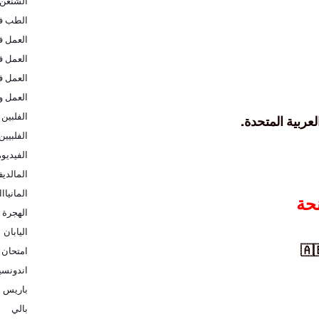
الشنغن
الطب في
العمل ف
العمل ف
العمل ف
العمل و
الفلبين
عربية المتحدة.
الفلبيين
الفيديو
المالدي
المانيااا
حة
الهجرة ا
اليابان
امتحان 
اندونسيا
باريس
بالي