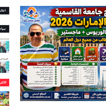
اعلا
سياح
الاكث